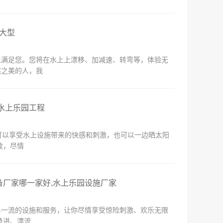
 大型
以满足您。您将在水上上漂移、加减速、转弯等，体验无
然之美的人，我
水上乐园工程
可以享受水上设施带来的快感和刺激，也可以一边晒太阳
放，尽情
备厂家哪一家好,水上乐园设施厂家
界一流的设施和服务，让你尽情享受惊险刺激、欢乐无限
勇进、漂流