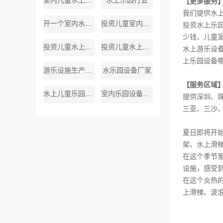
室内儿童水上游乐设备厂家
水上乐园行业
【更多服务
我们提供水
开一个室内水上乐园
投资儿童室内水上乐园
投资水上乐
少钱、儿童
投资儿童水上乐园
投资儿童水上乐园需多少钱
水上游乐设
上乐园设备哪
游乐设施生产厂家
水乐园设备厂家
【服务区域
水上儿童乐园厂家
室内乐园设备生产厂家
提供深圳、
三亚、三沙
夏日即将开
架、水上滑
在这个季节
设施，感受
在这个炎热
上滑梯、波