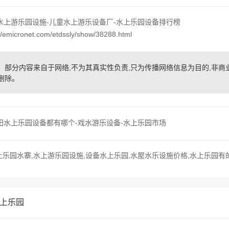
水上游乐园设施-儿童水上游乐设备厂-水上乐园设备排行榜
emicronet.com/etdssly/show/38288.html
部分内容来自于网络,不为其真实性负责,只为传播网络信息为目的,非商业用途,
删除。
阳水上乐园设备都有哪个-戏水游乐设备-水上乐园市场
上乐园水寨,水上游乐园设施,设备水上乐园,水屋水乐设施价格,水上乐园有
上乐园