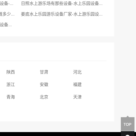
贵阳水上乐园设备都有哪个-戏水游乐设备-水上乐园市场
日照水上游乐场有那些设备-水上乐园设备价格表-水上乐园有多少设备
博尔塔拉蒙古自治州水上乐园投资大概多少-开个水上乐园要多少钱-水上乐园厂家哪家好
娄底水上乐园游乐设备厂家-水上游乐园设备报价-水上乐园设计理念
松原大型水上乐园设备公司-水上乐园设备供应商-投资的水上乐园多少钱
陕西
甘肃
河北
浙江
安徽
福建
青海
北京
天津