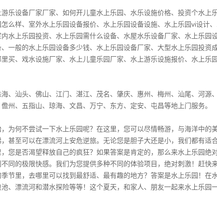
】
上游乐设备厂家厂家、如何开儿童水上乐园、水乐设施价格、投资个水上
园怎么样、室外水上乐园设备报价、水上乐园设备设施、水上乐园vi设计
室内水上乐园投资、水上乐园需什么设备、水屋水乐设备厂家、水上乐园
备、一般的水上乐园设备多少钱、水上乐园设备厂家、大型水上乐园投资
里买、戏水设施厂家、水上儿童乐园厂家、水上游乐设施报价、水上乐园要什么
】
珠海、汕头、佛山、江门、湛江、茂名、肇庆、惠州、梅州、汕尾、河源
、儋州、五指山、琼海、文昌、万宁、东方、定安、屯昌等地上门服务。
始，为何不尝试一下水上乐园呢？在这里，您可以尽情畅游，与海洋中的
梯，甚至可以在漂流河上安危逆旅。无论您是胆子大还是小，我们都有适
里，您是否渴望释放自己的疯狂？如果答案是肯定的，那么来水上乐园绝
到不同的极限快感。我们为您提供多种不同的体验项目，绝对刺激！赶快
的季节里，去哪里可以找到最舒适、最有趣的地方？答案是水上乐园！在
浪池、漂流河和潜水探险等等！这个夏天，和家人、朋友一起来水上乐园