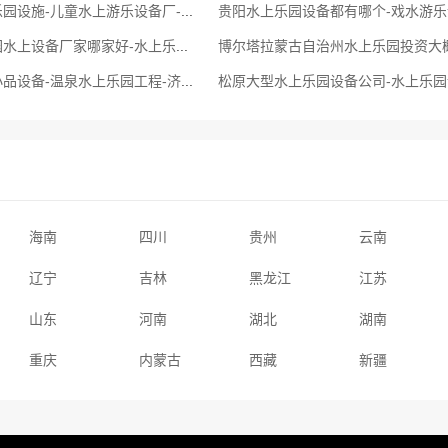
娄底水上游乐园设施-儿童水上游乐设备厂-水上乐园设备排行榜
邯郸水上乐园水上设备厂家哪家好-水上乐园设计-投资一个儿童水上乐园
五家渠戏水小品设备-温泉水上乐园工程-济南水上乐园设备
海南
四川
贵州
云南
辽宁
吉林
黑龙江
江苏
山东
河南
湖北
湖南
重庆
内蒙古
西藏
新疆