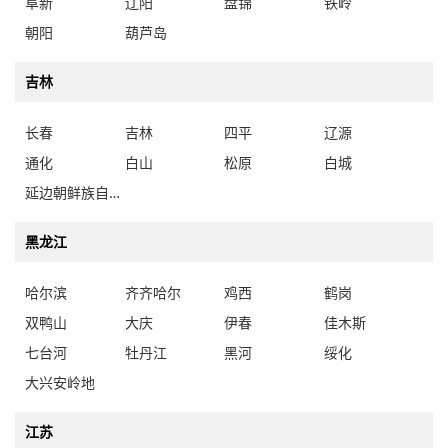
阜新
辽阳
盘锦
铁岭
朝阳
葫芦岛
吉林
长春
吉林
四平
辽源
通化
白山
松原
白城
延边朝鲜族自治州
黑龙江
哈尔滨
齐齐哈尔
鸡西
鹤岗
双鸭山
大庆
伊春
佳木斯
七台河
牡丹江
黑河
绥化
大兴安岭地
江苏