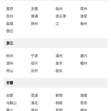
南京
无锡
徐州
常州
苏州
南通
连云港
淮安
盐城
扬州
江
泰州
宿迁
浙江
杭州
宁波
温州
嘉兴
湖州
绍兴
金华
衢州
舟山
台州
丽水
安徽
合肥
芜湖
蚌埠
淮南
马鞍山
淮北
铜陵
安庆
黄山
滁州
阜阳
宿州