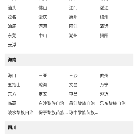
汕头
佛山
江门
湛江
茂名
肇庆
惠州
梅州
汕尾
河源
阳江
清远
东莞
中山
潮州
揭阳
云浮
海南
海口
三亚
三沙
儋州
五指山
琼海
文昌
万宁
东方
定安
屯昌
澄迈
临高
白沙黎族自治
昌江黎族自治
乐东黎族自治
陵水黎族自治
保亭黎族苗族自治
琼中黎族苗族自治
四川