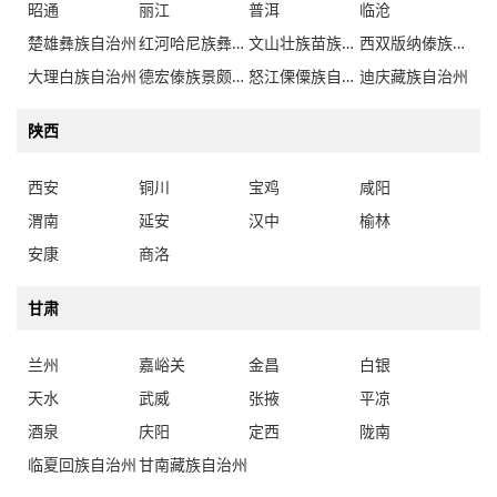
昭通
丽江
普洱
临沧
楚雄彝族自治州
红河哈尼族彝族自治州
文山壮族苗族自治州
西双版纳傣族自治州
大理白族自治州
德宏傣族景颇族自治州
怒江傈僳族自治州
迪庆藏族自治州
陕西
西安
铜川
宝鸡
咸阳
渭南
延安
汉中
榆林
安康
商洛
甘肃
兰州
嘉峪关
金昌
白银
天水
武威
张掖
平凉
酒泉
庆阳
定西
陇南
临夏回族自治州
甘南藏族自治州