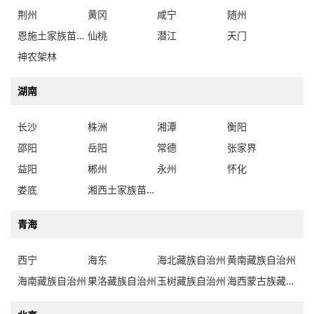
荆州
黄冈
咸宁
随州
恩施土家族苗族自治州
仙桃
潜江
天门
神农架林
湖南
长沙
株洲
湘潭
衡阳
邵阳
岳阳
常德
张家界
益阳
郴州
永州
怀化
娄底
湘西土家族苗族自治州
青海
西宁
海东
海北藏族自治州
黄南藏族自治州
海南藏族自治州
果洛藏族自治州
玉树藏族自治州
海西蒙古族藏族自治州