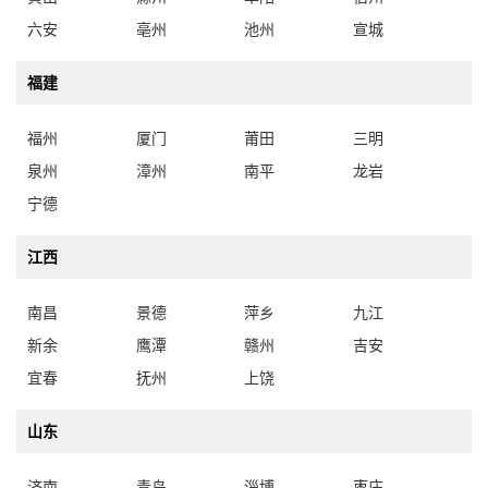
六安
亳州
池州
宣城
福建
福州
厦门
莆田
三明
泉州
漳州
南平
龙岩
宁德
江西
南昌
景德
萍乡
九江
新余
鹰潭
赣州
吉安
宜春
抚州
上饶
山东
济南
青岛
淄博
枣庄