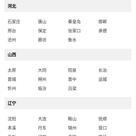
河北
石家庄
唐山
秦皇岛
邯郸
邢台
保定
张家口
承德
沧州
廊坊
衡水
山西
太原
大同
阳泉
长治
晋城
朔州
晋中
运城
忻州
临汾
吕梁
辽宁
沈阳
大连
鞍山
抚顺
本溪
丹东
锦州
营口