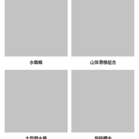
水蜘蛛
山体滑梯组合
大型倒水桶
旋转蠕虫