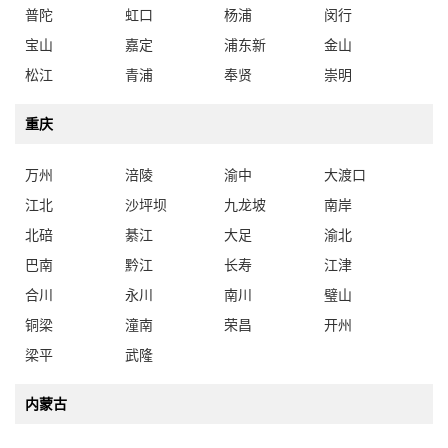
普陀
虹口
杨浦
闵行
宝山
嘉定
浦东新
金山
松江
青浦
奉贤
崇明
重庆
万州
涪陵
渝中
大渡口
江北
沙坪坝
九龙坡
南岸
北碚
綦江
大足
渝北
巴南
黔江
长寿
江津
合川
永川
南川
璧山
铜梁
潼南
荣昌
开州
梁平
武隆
内蒙古