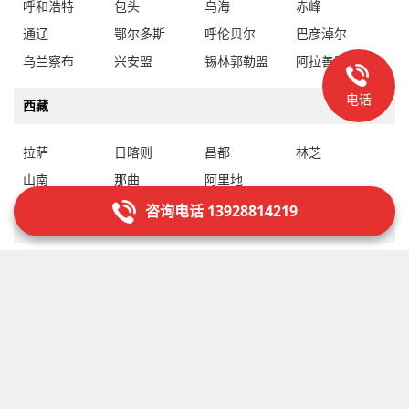
呼和浩特
包头
乌海
赤峰
通辽
鄂尔多斯
呼伦贝尔
巴彦淖尔
乌兰察布
兴安盟
锡林郭勒盟
阿拉善盟
电话
西藏
拉萨
日喀则
昌都
林芝
山南
那曲
阿里地
咨询电话 13928814219
新疆
乌鲁木齐
克拉玛依
吐鲁番
哈密
昌吉回族自治州
博尔塔拉蒙古自治州
巴音郭楞蒙古自治州
阿克苏地
克孜勒苏柯尔克孜自治州
喀什地
和田地
伊犁哈萨克自治州
塔城地
阿勒泰地
石河子
阿拉尔
图木舒克
五家渠
北屯
铁门关
双河
可克达拉
昆玉
胡杨河