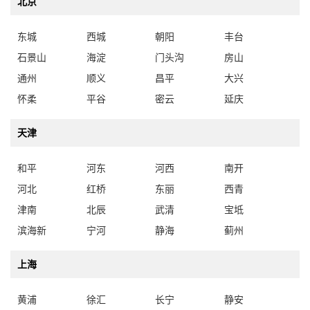
北京
东城
西城
朝阳
丰台
石景山
海淀
门头沟
房山
通州
顺义
昌平
大兴
怀柔
平谷
密云
延庆
天津
和平
河东
河西
南开
河北
红桥
东丽
西青
津南
北辰
武清
宝坻
滨海新
宁河
静海
蓟州
上海
黄浦
徐汇
长宁
静安