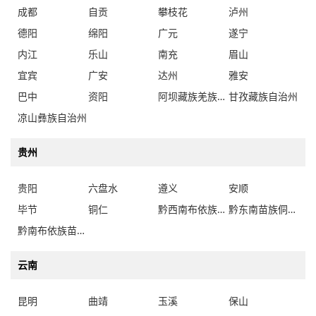
成都
自贡
攀枝花
泸州
德阳
绵阳
广元
遂宁
内江
乐山
南充
眉山
宜宾
广安
达州
雅安
巴中
资阳
阿坝藏族羌族自治州
甘孜藏族自治州
凉山彝族自治州
贵州
贵阳
六盘水
遵义
安顺
毕节
铜仁
黔西南布依族苗族自治州
黔东南苗族侗族自治州
黔南布依族苗族自治州
云南
昆明
曲靖
玉溪
保山