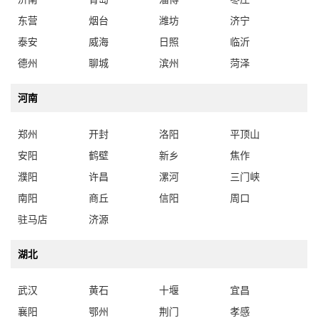
东营
烟台
潍坊
济宁
泰安
威海
日照
临沂
德州
聊城
滨州
菏泽
河南
郑州
开封
洛阳
平顶山
安阳
鹤壁
新乡
焦作
濮阳
许昌
漯河
三门峡
南阳
商丘
信阳
周口
驻马店
济源
湖北
武汉
黄石
十堰
宜昌
襄阳
鄂州
荆门
孝感