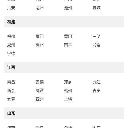
六安
亳州
池州
宣城
福建
福州
厦门
莆田
三明
泉州
漳州
南平
龙岩
宁德
江西
南昌
景德
萍乡
九江
新余
鹰潭
赣州
吉安
宜春
抚州
上饶
山东
济南
青岛
淄博
枣庄