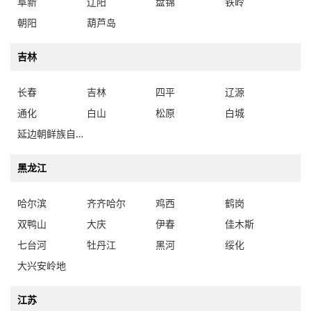
阜新
辽阳
盘锦
铁岭
朝阳
葫芦岛
吉林
长春
吉林
四平
辽源
通化
白山
松原
白城
延边朝鲜族自治州
黑龙江
哈尔滨
齐齐哈尔
鸡西
鹤岗
双鸭山
大庆
伊春
佳木斯
七台河
牡丹江
黑河
绥化
大兴安岭地
江苏