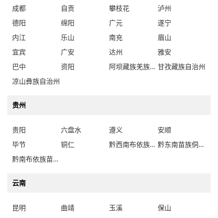
成都
自贡
攀枝花
泸州
德阳
绵阳
广元
遂宁
内江
乐山
南充
眉山
宜宾
广安
达州
雅安
巴中
资阳
阿坝藏族羌族自治州
甘孜藏族自治州
凉山彝族自治州
贵州
贵阳
六盘水
遵义
安顺
毕节
铜仁
黔西南布依族苗族自治州
黔东南苗族侗族自治州
黔南布依族苗族自治州
云南
昆明
曲靖
玉溪
保山