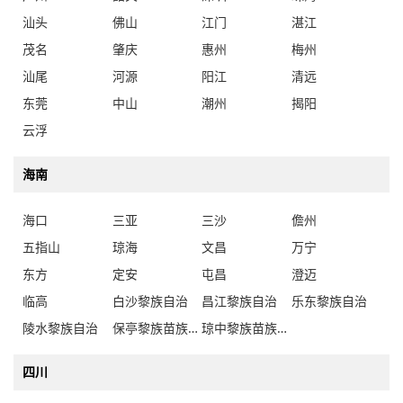
汕头
佛山
江门
湛江
茂名
肇庆
惠州
梅州
汕尾
河源
阳江
清远
东莞
中山
潮州
揭阳
云浮
海南
海口
三亚
三沙
儋州
五指山
琼海
文昌
万宁
东方
定安
屯昌
澄迈
临高
白沙黎族自治
昌江黎族自治
乐东黎族自治
陵水黎族自治
保亭黎族苗族自治
琼中黎族苗族自治
四川