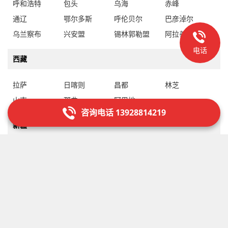
呼和浩特
包头
乌海
赤峰
通辽
鄂尔多斯
呼伦贝尔
巴彦淖尔
乌兰察布
兴安盟
锡林郭勒盟
阿拉善盟
电话
西藏
拉萨
日喀则
昌都
林芝
山南
那曲
阿里地
咨询电话 13928814219
新疆
乌鲁木齐
克拉玛依
吐鲁番
哈密
昌吉回族自治州
博尔塔拉蒙古自治州
巴音郭楞蒙古自治州
阿克苏地
克孜勒苏柯尔克孜自治州
喀什地
和田地
伊犁哈萨克自治州
塔城地
阿勒泰地
石河子
阿拉尔
图木舒克
五家渠
北屯
铁门关
双河
可克达拉
昆玉
胡杨河