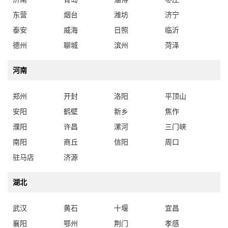
东营
烟台
潍坊
济宁
泰安
威海
日照
临沂
德州
聊城
滨州
菏泽
河南
郑州
开封
洛阳
平顶山
安阳
鹤壁
新乡
焦作
濮阳
许昌
漯河
三门峡
南阳
商丘
信阳
周口
驻马店
济源
湖北
武汉
黄石
十堰
宜昌
襄阳
鄂州
荆门
孝感