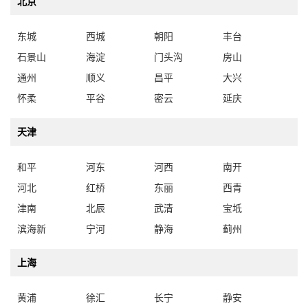
北京
东城
西城
朝阳
丰台
石景山
海淀
门头沟
房山
通州
顺义
昌平
大兴
怀柔
平谷
密云
延庆
天津
和平
河东
河西
南开
河北
红桥
东丽
西青
津南
北辰
武清
宝坻
滨海新
宁河
静海
蓟州
上海
黄浦
徐汇
长宁
静安