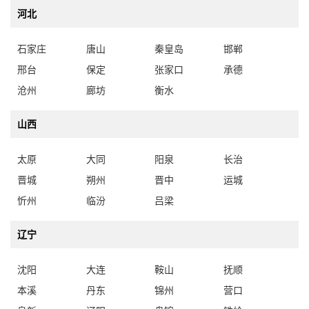
河北
石家庄
唐山
秦皇岛
邯郸
邢台
保定
张家口
承德
沧州
廊坊
衡水
山西
太原
大同
阳泉
长治
晋城
朔州
晋中
运城
忻州
临汾
吕梁
辽宁
沈阳
大连
鞍山
抚顺
本溪
丹东
锦州
营口