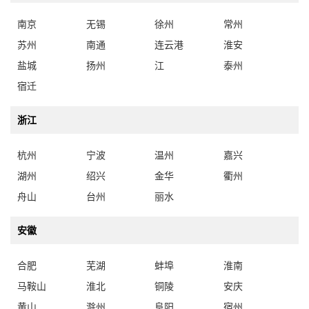
南京
无锡
徐州
常州
苏州
南通
连云港
淮安
盐城
扬州
江
泰州
宿迁
浙江
杭州
宁波
温州
嘉兴
湖州
绍兴
金华
衢州
舟山
台州
丽水
安徽
合肥
芜湖
蚌埠
淮南
马鞍山
淮北
铜陵
安庆
黄山
滁州
阜阳
宿州