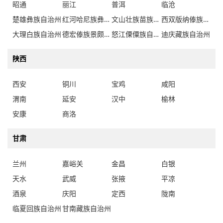
昭通
丽江
普洱
临沧
楚雄彝族自治州
红河哈尼族彝族自治州
文山壮族苗族自治州
西双版纳傣族自治州
大理白族自治州
德宏傣族景颇族自治州
怒江傈僳族自治州
迪庆藏族自治州
陕西
西安
铜川
宝鸡
咸阳
渭南
延安
汉中
榆林
安康
商洛
甘肃
兰州
嘉峪关
金昌
白银
天水
武威
张掖
平凉
酒泉
庆阳
定西
陇南
临夏回族自治州
甘南藏族自治州