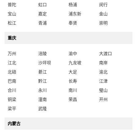
普陀
虹口
杨浦
闵行
宝山
嘉定
浦东新
金山
松江
青浦
奉贤
崇明
重庆
万州
涪陵
渝中
大渡口
江北
沙坪坝
九龙坡
南岸
北碚
綦江
大足
渝北
巴南
黔江
长寿
江津
合川
永川
南川
璧山
铜梁
潼南
荣昌
开州
梁平
武隆
内蒙古