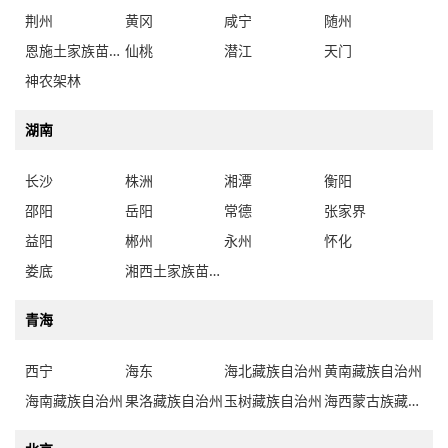
荆州
黄冈
咸宁
随州
恩施土家族苗族自治州
仙桃
潜江
天门
神农架林
湖南
长沙
株洲
湘潭
衡阳
邵阳
岳阳
常德
张家界
益阳
郴州
永州
怀化
娄底
湘西土家族苗族自治州
青海
西宁
海东
海北藏族自治州
黄南藏族自治州
海南藏族自治州
果洛藏族自治州
玉树藏族自治州
海西蒙古族藏族自治州