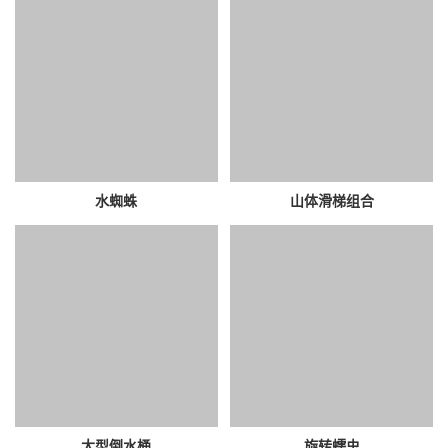
水蜘蛛
山体滑梯组合
大型倒水桶
旋转蠕虫