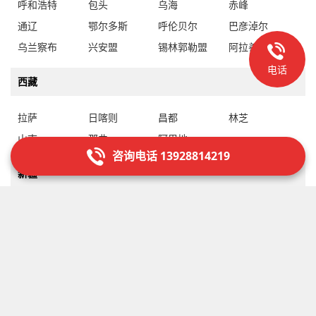
呼和浩特
包头
乌海
赤峰
通辽
鄂尔多斯
呼伦贝尔
巴彦淖尔
乌兰察布
兴安盟
锡林郭勒盟
阿拉善盟
电话
西藏
拉萨
日喀则
昌都
林芝
山南
那曲
阿里地
咨询电话 13928814219
新疆
乌鲁木齐
克拉玛依
吐鲁番
哈密
昌吉回族自治州
博尔塔拉蒙古自治州
巴音郭楞蒙古自治州
阿克苏地
克孜勒苏柯尔克孜自治州
喀什地
和田地
伊犁哈萨克自治州
塔城地
阿勒泰地
石河子
阿拉尔
图木舒克
五家渠
北屯
铁门关
双河
可克达拉
昆玉
胡杨河