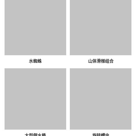
水蜘蛛
山体滑梯组合
大型倒水桶
旋转蠕虫