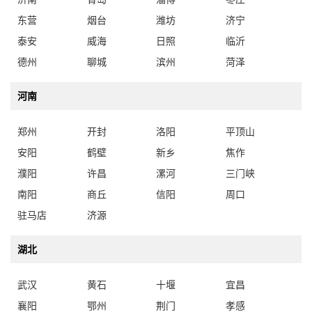
东营
烟台
潍坊
济宁
泰安
威海
日照
临沂
德州
聊城
滨州
菏泽
河南
郑州
开封
洛阳
平顶山
安阳
鹤壁
新乡
焦作
濮阳
许昌
漯河
三门峡
南阳
商丘
信阳
周口
驻马店
济源
湖北
武汉
黄石
十堰
宜昌
襄阳
鄂州
荆门
孝感