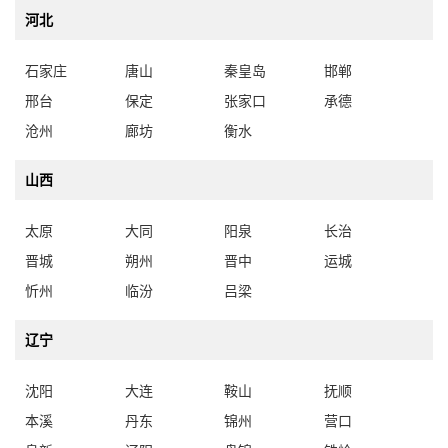
河北
石家庄
唐山
秦皇岛
邯郸
邢台
保定
张家口
承德
沧州
廊坊
衡水
山西
太原
大同
阳泉
长治
晋城
朔州
晋中
运城
忻州
临汾
吕梁
辽宁
沈阳
大连
鞍山
抚顺
本溪
丹东
锦州
营口