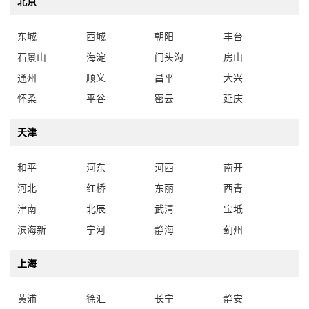
北京
东城
西城
朝阳
丰台
石景山
海淀
门头沟
房山
通州
顺义
昌平
大兴
怀柔
平谷
密云
延庆
天津
和平
河东
河西
南开
河北
红桥
东丽
西青
津南
北辰
武清
宝坻
滨海新
宁河
静海
蓟州
上海
黄浦
徐汇
长宁
静安