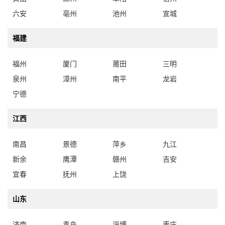
六安
亳州
池州
宣城
福建
福州
厦门
莆田
三明
泉州
漳州
南平
龙岩
宁德
江西
南昌
景德
萍乡
九江
新余
鹰潭
赣州
吉安
宜春
抚州
上饶
山东
济南
青岛
淄博
枣庄