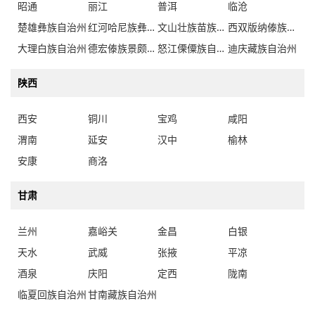
昭通
丽江
普洱
临沧
楚雄彝族自治州
红河哈尼族彝族自治州
文山壮族苗族自治州
西双版纳傣族自治州
大理白族自治州
德宏傣族景颇族自治州
怒江傈僳族自治州
迪庆藏族自治州
陕西
西安
铜川
宝鸡
咸阳
渭南
延安
汉中
榆林
安康
商洛
甘肃
兰州
嘉峪关
金昌
白银
天水
武威
张掖
平凉
酒泉
庆阳
定西
陇南
临夏回族自治州
甘南藏族自治州