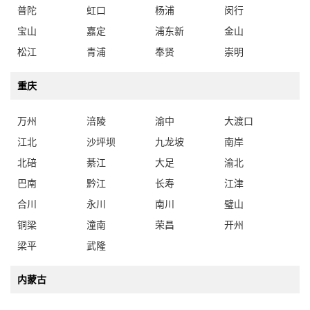
普陀
虹口
杨浦
闵行
宝山
嘉定
浦东新
金山
松江
青浦
奉贤
崇明
重庆
万州
涪陵
渝中
大渡口
江北
沙坪坝
九龙坡
南岸
北碚
綦江
大足
渝北
巴南
黔江
长寿
江津
合川
永川
南川
璧山
铜梁
潼南
荣昌
开州
梁平
武隆
内蒙古