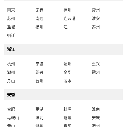
南京
无锡
徐州
常州
苏州
南通
连云港
淮安
盐城
扬州
江
泰州
宿迁
浙江
杭州
宁波
温州
嘉兴
湖州
绍兴
金华
衢州
舟山
台州
丽水
安徽
合肥
芜湖
蚌埠
淮南
马鞍山
淮北
铜陵
安庆
黄山
滁州
阜阳
宿州