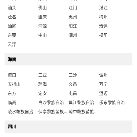
汕头
佛山
江门
湛江
茂名
肇庆
惠州
梅州
汕尾
河源
阳江
清远
东莞
中山
潮州
揭阳
云浮
海南
海口
三亚
三沙
儋州
五指山
琼海
文昌
万宁
东方
定安
屯昌
澄迈
临高
白沙黎族自治
昌江黎族自治
乐东黎族自治
陵水黎族自治
保亭黎族苗族自治
琼中黎族苗族自治
四川