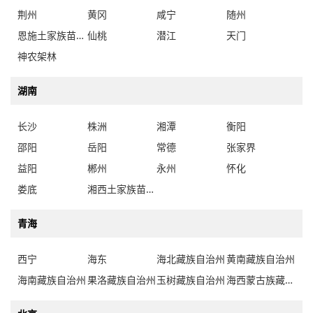
荆州
黄冈
咸宁
随州
恩施土家族苗族自治州
仙桃
潜江
天门
神农架林
湖南
长沙
株洲
湘潭
衡阳
邵阳
岳阳
常德
张家界
益阳
郴州
永州
怀化
娄底
湘西土家族苗族自治州
青海
西宁
海东
海北藏族自治州
黄南藏族自治州
海南藏族自治州
果洛藏族自治州
玉树藏族自治州
海西蒙古族藏族自治州