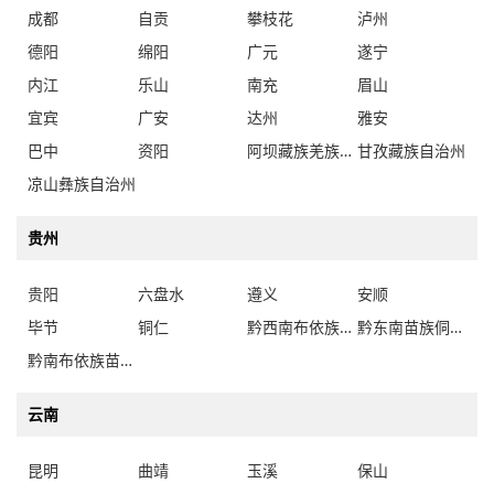
成都
自贡
攀枝花
泸州
德阳
绵阳
广元
遂宁
内江
乐山
南充
眉山
宜宾
广安
达州
雅安
巴中
资阳
阿坝藏族羌族自治州
甘孜藏族自治州
凉山彝族自治州
贵州
贵阳
六盘水
遵义
安顺
毕节
铜仁
黔西南布依族苗族自治州
黔东南苗族侗族自治州
黔南布依族苗族自治州
云南
昆明
曲靖
玉溪
保山