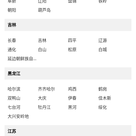
阜新
辽阳
盘锦
铁岭
朝阳
葫芦岛
吉林
长春
吉林
四平
辽源
通化
白山
松原
白城
延边朝鲜族自治州
黑龙江
哈尔滨
齐齐哈尔
鸡西
鹤岗
双鸭山
大庆
伊春
佳木斯
七台河
牡丹江
黑河
绥化
大兴安岭地
江苏