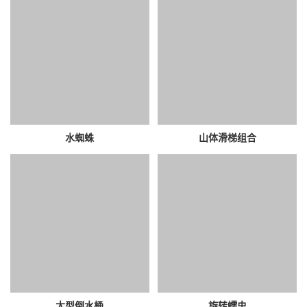
水蜘蛛
山体滑梯组合
大型倒水桶
旋转蠕虫