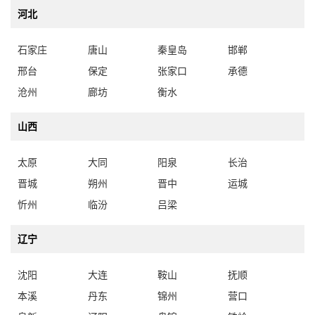
河北
石家庄
唐山
秦皇岛
邯郸
邢台
保定
张家口
承德
沧州
廊坊
衡水
山西
太原
大同
阳泉
长治
晋城
朔州
晋中
运城
忻州
临汾
吕梁
辽宁
沈阳
大连
鞍山
抚顺
本溪
丹东
锦州
营口