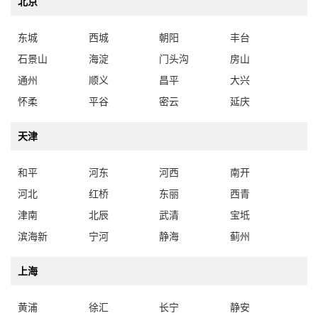
北京
东城
西城
朝阳
丰台
石景山
海淀
门头沟
房山
通州
顺义
昌平
大兴
怀柔
平谷
密云
延庆
天津
和平
河东
河西
南开
河北
红桥
东丽
西青
津南
北辰
武清
宝坻
滨海新
宁河
静海
蓟州
上海
黄浦
徐汇
长宁
静安