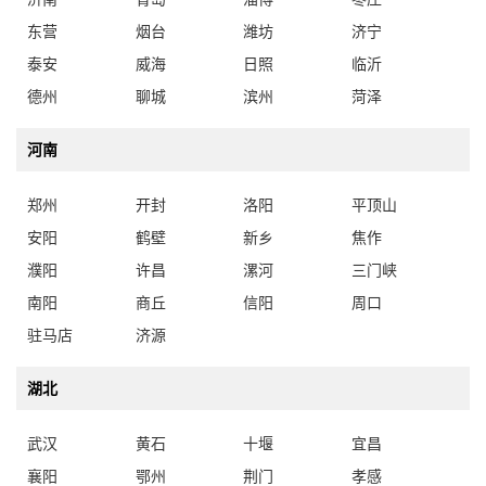
东营
烟台
潍坊
济宁
泰安
威海
日照
临沂
德州
聊城
滨州
菏泽
河南
郑州
开封
洛阳
平顶山
安阳
鹤壁
新乡
焦作
濮阳
许昌
漯河
三门峡
南阳
商丘
信阳
周口
驻马店
济源
湖北
武汉
黄石
十堰
宜昌
襄阳
鄂州
荆门
孝感