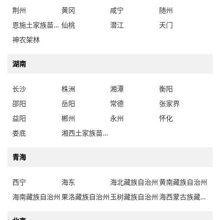
荆州
黄冈
咸宁
随州
恩施土家族苗族自治州
仙桃
潜江
天门
神农架林
湖南
长沙
株洲
湘潭
衡阳
邵阳
岳阳
常德
张家界
益阳
郴州
永州
怀化
娄底
湘西土家族苗族自治州
青海
西宁
海东
海北藏族自治州
黄南藏族自治州
海南藏族自治州
果洛藏族自治州
玉树藏族自治州
海西蒙古族藏族自治州