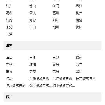
汕头
佛山
江门
湛江
茂名
肇庆
惠州
梅州
汕尾
河源
阳江
清远
东莞
中山
潮州
揭阳
云浮
海南
海口
三亚
三沙
儋州
五指山
琼海
文昌
万宁
东方
定安
屯昌
澄迈
临高
白沙黎族自治
昌江黎族自治
乐东黎族自治
陵水黎族自治
保亭黎族苗族自治
琼中黎族苗族自治
四川