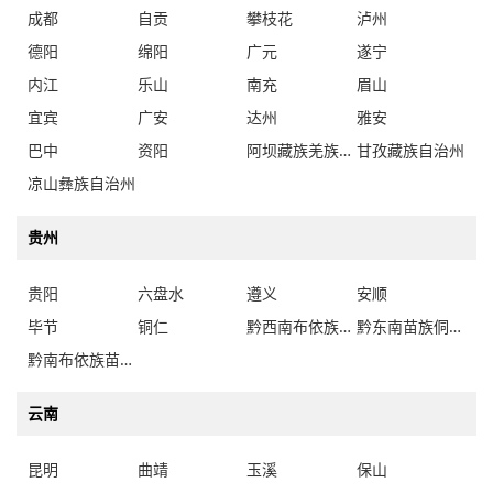
成都
自贡
攀枝花
泸州
德阳
绵阳
广元
遂宁
内江
乐山
南充
眉山
宜宾
广安
达州
雅安
巴中
资阳
阿坝藏族羌族自治州
甘孜藏族自治州
凉山彝族自治州
贵州
贵阳
六盘水
遵义
安顺
毕节
铜仁
黔西南布依族苗族自治州
黔东南苗族侗族自治州
黔南布依族苗族自治州
云南
昆明
曲靖
玉溪
保山