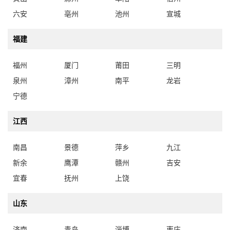
六安
亳州
池州
宣城
福建
福州
厦门
莆田
三明
泉州
漳州
南平
龙岩
宁德
江西
南昌
景德
萍乡
九江
新余
鹰潭
赣州
吉安
宜春
抚州
上饶
山东
济南
青岛
淄博
枣庄