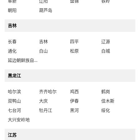
阜新
辽阳
盘锦
铁岭
朝阳
葫芦岛
吉林
长春
吉林
四平
辽源
通化
白山
松原
白城
延边朝鲜族自治州
黑龙江
哈尔滨
齐齐哈尔
鸡西
鹤岗
双鸭山
大庆
伊春
佳木斯
七台河
牡丹江
黑河
绥化
大兴安岭地
江苏