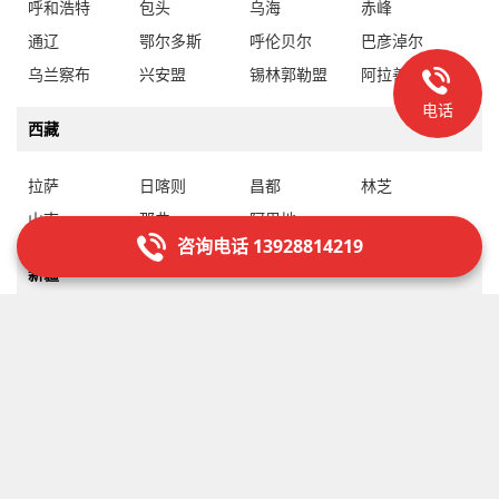
呼和浩特
包头
乌海
赤峰
通辽
鄂尔多斯
呼伦贝尔
巴彦淖尔
乌兰察布
兴安盟
锡林郭勒盟
阿拉善盟
电话
西藏
拉萨
日喀则
昌都
林芝
山南
那曲
阿里地
咨询电话 13928814219
新疆
乌鲁木齐
克拉玛依
吐鲁番
哈密
昌吉回族自治州
博尔塔拉蒙古自治州
巴音郭楞蒙古自治州
阿克苏地
克孜勒苏柯尔克孜自治州
喀什地
和田地
伊犁哈萨克自治州
塔城地
阿勒泰地
石河子
阿拉尔
图木舒克
五家渠
北屯
铁门关
双河
可克达拉
昆玉
胡杨河