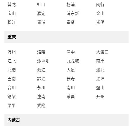
普陀
虹口
杨浦
闵行
宝山
嘉定
浦东新
金山
松江
青浦
奉贤
崇明
重庆
万州
涪陵
渝中
大渡口
江北
沙坪坝
九龙坡
南岸
北碚
綦江
大足
渝北
巴南
黔江
长寿
江津
合川
永川
南川
璧山
铜梁
潼南
荣昌
开州
梁平
武隆
内蒙古