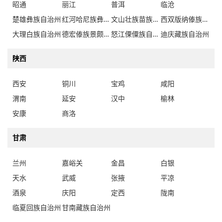
昭通
丽江
普洱
临沧
楚雄彝族自治州
红河哈尼族彝族自治州
文山壮族苗族自治州
西双版纳傣族自治州
大理白族自治州
德宏傣族景颇族自治州
怒江傈僳族自治州
迪庆藏族自治州
陕西
西安
铜川
宝鸡
咸阳
渭南
延安
汉中
榆林
安康
商洛
甘肃
兰州
嘉峪关
金昌
白银
天水
武威
张掖
平凉
酒泉
庆阳
定西
陇南
临夏回族自治州
甘南藏族自治州