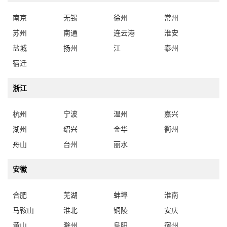
南京
无锡
徐州
常州
苏州
南通
连云港
淮安
盐城
扬州
江
泰州
宿迁
浙江
杭州
宁波
温州
嘉兴
湖州
绍兴
金华
衢州
舟山
台州
丽水
安徽
合肥
芜湖
蚌埠
淮南
马鞍山
淮北
铜陵
安庆
黄山
滁州
阜阳
宿州