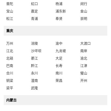
普陀
虹口
杨浦
闵行
宝山
嘉定
浦东新
金山
松江
青浦
奉贤
崇明
重庆
万州
涪陵
渝中
大渡口
江北
沙坪坝
九龙坡
南岸
北碚
綦江
大足
渝北
巴南
黔江
长寿
江津
合川
永川
南川
璧山
铜梁
潼南
荣昌
开州
梁平
武隆
内蒙古