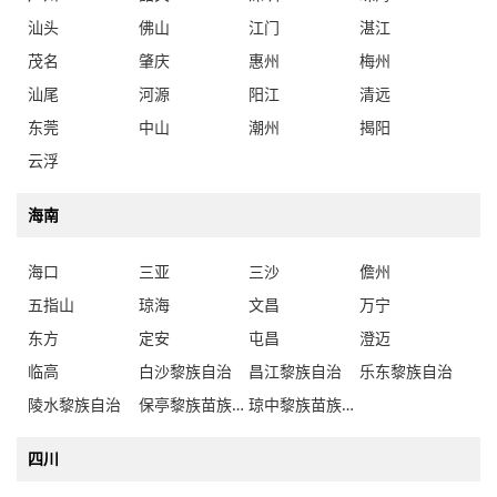
汕头
佛山
江门
湛江
茂名
肇庆
惠州
梅州
汕尾
河源
阳江
清远
东莞
中山
潮州
揭阳
云浮
海南
海口
三亚
三沙
儋州
五指山
琼海
文昌
万宁
东方
定安
屯昌
澄迈
临高
白沙黎族自治
昌江黎族自治
乐东黎族自治
陵水黎族自治
保亭黎族苗族自治
琼中黎族苗族自治
四川