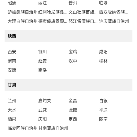
昭通
丽江
普洱
临沧
楚雄彝族自治州
红河哈尼族彝族自治州
文山壮族苗族自治州
西双版纳傣族自治州
大理白族自治州
德宏傣族景颇族自治州
怒江傈僳族自治州
迪庆藏族自治州
陕西
西安
铜川
宝鸡
咸阳
渭南
延安
汉中
榆林
安康
商洛
甘肃
兰州
嘉峪关
金昌
白银
天水
武威
张掖
平凉
酒泉
庆阳
定西
陇南
临夏回族自治州
甘南藏族自治州