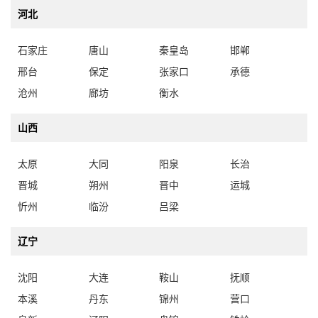
河北
石家庄
唐山
秦皇岛
邯郸
邢台
保定
张家口
承德
沧州
廊坊
衡水
山西
太原
大同
阳泉
长治
晋城
朔州
晋中
运城
忻州
临汾
吕梁
辽宁
沈阳
大连
鞍山
抚顺
本溪
丹东
锦州
营口