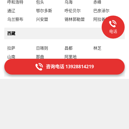
呼和浩特
包头
乌海
赤峰
通辽
鄂尔多斯
呼伦贝尔
巴彦淖尔
乌兰察布
兴安盟
锡林郭勒盟
阿拉善盟
电话
西藏
拉萨
日喀则
昌都
林芝
山南
那曲
阿里地
咨询电话 13928814219
新疆
乌鲁木齐
克拉玛依
吐鲁番
哈密
昌吉回族自治州
博尔塔拉蒙古自治州
巴音郭楞蒙古自治州
阿克苏地
克孜勒苏柯尔克孜自治州
喀什地
和田地
伊犁哈萨克自治州
塔城地
阿勒泰地
石河子
阿拉尔
图木舒克
五家渠
北屯
铁门关
双河
可克达拉
昆玉
胡杨河