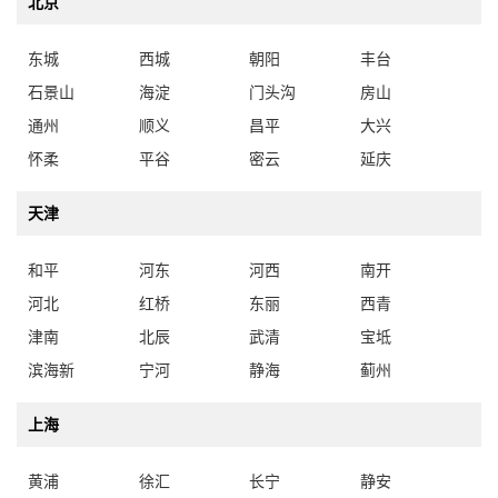
北京
东城
西城
朝阳
丰台
石景山
海淀
门头沟
房山
通州
顺义
昌平
大兴
怀柔
平谷
密云
延庆
天津
和平
河东
河西
南开
河北
红桥
东丽
西青
津南
北辰
武清
宝坻
滨海新
宁河
静海
蓟州
上海
黄浦
徐汇
长宁
静安