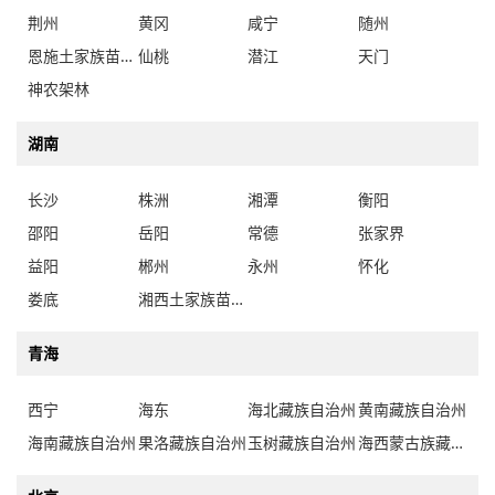
荆州
黄冈
咸宁
随州
恩施土家族苗族自治州
仙桃
潜江
天门
神农架林
湖南
长沙
株洲
湘潭
衡阳
邵阳
岳阳
常德
张家界
益阳
郴州
永州
怀化
娄底
湘西土家族苗族自治州
青海
西宁
海东
海北藏族自治州
黄南藏族自治州
海南藏族自治州
果洛藏族自治州
玉树藏族自治州
海西蒙古族藏族自治州