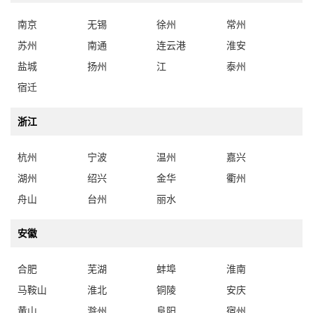
南京
无锡
徐州
常州
苏州
南通
连云港
淮安
盐城
扬州
江
泰州
宿迁
浙江
杭州
宁波
温州
嘉兴
湖州
绍兴
金华
衢州
舟山
台州
丽水
安徽
合肥
芜湖
蚌埠
淮南
马鞍山
淮北
铜陵
安庆
黄山
滁州
阜阳
宿州