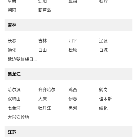
阜新
辽阳
盘锦
铁岭
朝阳
葫芦岛
吉林
长春
吉林
四平
辽源
通化
白山
松原
白城
延边朝鲜族自治州
黑龙江
哈尔滨
齐齐哈尔
鸡西
鹤岗
双鸭山
大庆
伊春
佳木斯
七台河
牡丹江
黑河
绥化
大兴安岭地
江苏