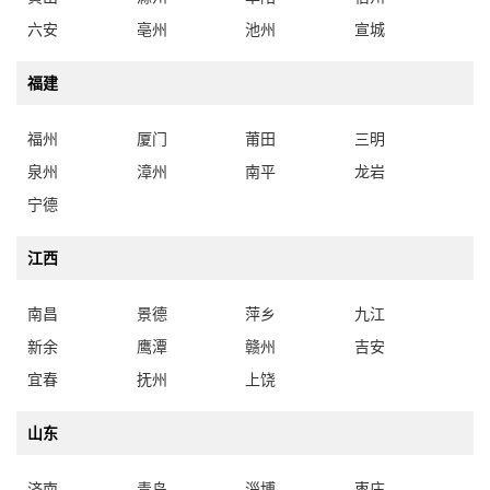
六安
亳州
池州
宣城
福建
福州
厦门
莆田
三明
泉州
漳州
南平
龙岩
宁德
江西
南昌
景德
萍乡
九江
新余
鹰潭
赣州
吉安
宜春
抚州
上饶
山东
济南
青岛
淄博
枣庄