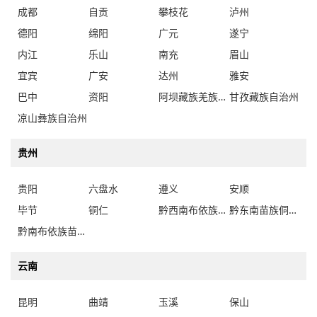
成都
自贡
攀枝花
泸州
德阳
绵阳
广元
遂宁
内江
乐山
南充
眉山
宜宾
广安
达州
雅安
巴中
资阳
阿坝藏族羌族自治州
甘孜藏族自治州
凉山彝族自治州
贵州
贵阳
六盘水
遵义
安顺
毕节
铜仁
黔西南布依族苗族自治州
黔东南苗族侗族自治州
黔南布依族苗族自治州
云南
昆明
曲靖
玉溪
保山