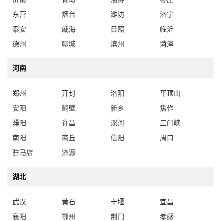
东营
烟台
潍坊
济宁
泰安
威海
日照
临沂
德州
聊城
滨州
菏泽
河南
郑州
开封
洛阳
平顶山
安阳
鹤壁
新乡
焦作
濮阳
许昌
漯河
三门峡
南阳
商丘
信阳
周口
驻马店
济源
湖北
武汉
黄石
十堰
宜昌
襄阳
鄂州
荆门
孝感