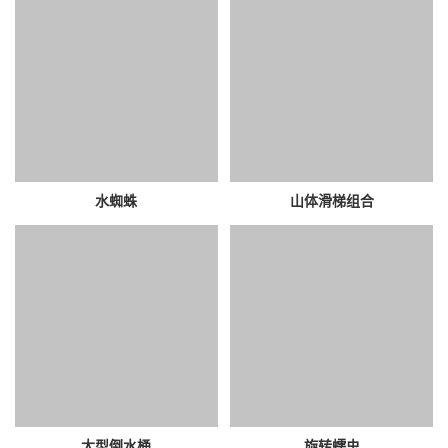
水蜘蛛
山体滑梯组合
大型倒水桶
旋转蠕虫