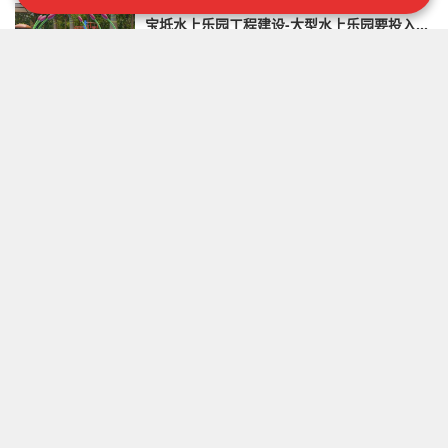
宝坻水上乐园工程建设-大型水上乐园要投入多少-水上乐园设备报价
想要在水上自由驰骋？我们的水上摩托艇和水上滑板可
以满足您。您可以驾驶这些设备，在水上进行...
南充室内水上乐园供应商-水上乐园设备厂家游乐园设施厂-水上乐园小型设备
来水上乐园，让你的夏日更加难忘！从大型滑水道到漂
流河，从泳池到浪池，无论你是什么样的冒险...
綦江临沂水上乐园设备-儿童戏水小品设施-水上小型山体滑梯
欢迎来到激流勇进！这是一款让你迎风挑战的水上乐园
设备，它可以快速带你通过缓慢流淌的河道和...
昌平风景区大型游乐设备-投资一个水上乐园大概几钱-郑州水上游乐设备厂家
汗水与欢笑交织，水上世界等你来征服！我们提供世界
一流的设施和服务，让你尽情享受惊险刺激、...