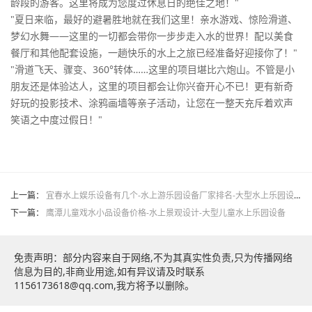
龄段的游客。这里将成为您度过休息日的绝佳之地！"
"夏日来临，最好的避暑胜地就在我们这里！亲水游戏、惊险滑道、
梦幻水舞——这里的一切都会带你一步步走入水的世界！配以美食
餐厅和其他配套设施，一趟快乐的水上之旅已经准备好迎接你了！"
"滑道飞天、骤变、360°转体……这里的项目堪比六炮山。不管是小
朋友还是体验达人，这里的项目都会让你兴奋开心不已！更有新奇
好玩的投影技术、涂鸦画墙等亲子活动，让您在一整天充斥着欢声
笑语之中度过假日！"
上一篇：
宜春水上娱乐设备有几个-水上游乐园设备厂家排名-大型水上乐园设备价格
下一篇：
鹰潭儿童戏水小品设备价格-水上景观设计-大型儿童水上乐园设备
免责声明：部分内容来自于网络,不为其真实性负责,只为传播网络
信息为目的,非商业用途,如有异议请及时联系
1156173618@qq.com,我方将予以删除。