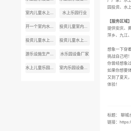
产厂家
、
水
园投资
、
水
室内儿童水上游乐设备厂家
水上乐园行业
【服务区域
开一个室内水上乐园
投资儿童室内水上乐园
提供安庆、
萍乡、九江
投资儿童水上乐园
投资儿童水上乐园需多少钱
想象一下穿
游乐设施生产厂家
水乐园设备厂家
挑战自己吧
你曾经想象
水上儿童乐园厂家
室内乐园设备生产厂家
如果你想要
又到了夏天
体验！
标题： 聊城
链接：https://