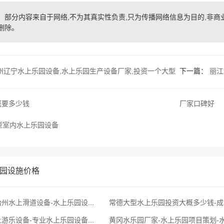
部分内容来自于网络,不为其真实性负责,只为传播网络信息为目的,非商业用途,
删除。
州辽宁水上乐园设备,水上乐园生产设备厂家,投资一个大型
下一篇：
丽江
概要多少钱
厂家口碑好
型室内水上乐园设备
园设施价格
甘孜藏族自治州水上滑道设备-水上乐园设备厂家…-水上公园儿童游乐设施
六安大型水上游乐设备-专业水上乐园设备厂家供应-景区必不可少的游乐设施