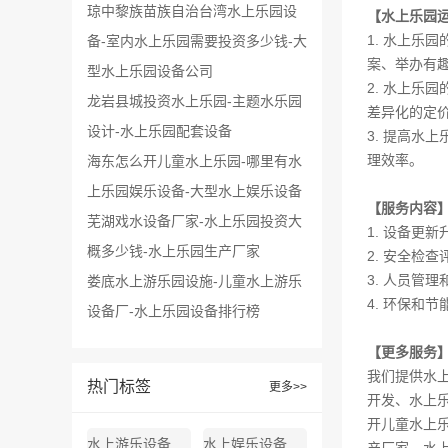
琼中黎族苗族自治台湾水上乐园设
【水上乐园
1. 水上
备-室内水上乐园需要投资多少钱-大
案、举办有
型水上乐园设备公司
2. 水上
龙岩县城投资水上乐园-主题水乐园
差异化的定
设计-水上乐园配套设备
3. 提高
理效率。
海东怎么开儿童水上乐园-哪里有水
上乐园娱乐设备-大型水上娱乐设备
【服务内容
芜湖戏水设备厂家-水上乐园投资大
1. 设备
概多少钱-水上乐园生产厂家
2. 安全检
3. 人员
娄底水上游乐园设施-儿童水上游乐
4. 环保和
设备厂-水上乐园设备排行榜
【更多服务
我们提供
水
热门标签
更多>>
开发
、
水上
开儿童水上
水上游乐设备厂家地址
水上娱乐设备生产厂家