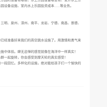
上乐园的设备有哪些
、
水上乐园设备哪里有
、
室外水上乐
乐园设备设施
、
室内水上乐园投资成本
......等业务。
、三明、泉州、漳州、南平、龙岩、宁德、南昌、景德、
你已经准备好来我们的高空跳水设施了。用激情和勇气来
设施中体验。肆无忌惮的感觉就像在海洋中一样真实！
鱼群一起旋转，你会感受到摩天轮的真实感受！
的一段回忆。多样化的设施，绝对能给孩子们一个愉快的