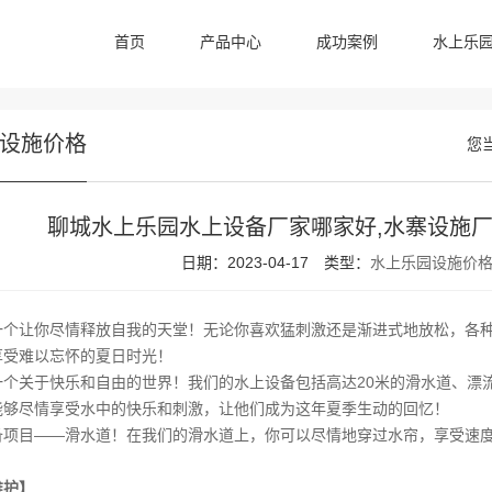
首页
产品中心
成功案例
水上乐
设施价格
您
聊城水上乐园水上设备厂家哪家好,水寨设施厂
日期：2023-04-17
类型：
水上乐园设施价
一个让你尽情释放自我的天堂！无论你喜欢猛刺激还是渐进式地放松，各
享受难以忘怀的夏日时光！
一个关于快乐和自由的世界！我们的水上设备包括高达20米的滑水道、漂
能够尽情享受水中的快乐和刺激，让他们成为这年夏季生动的回忆！
备项目——滑水道！在我们的滑水道上，你可以尽情地穿过水帘，享受速
维护】