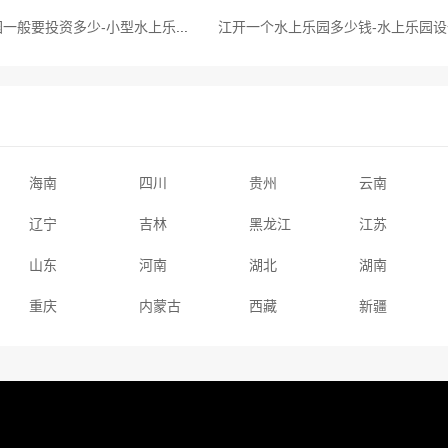
松江水上乐园一般要投资多少-小型水上乐园设施-水上乐园的项目
海南
四川
贵州
云南
辽宁
吉林
黑龙江
江苏
山东
河南
湖北
湖南
重庆
内蒙古
西藏
新疆