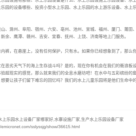
上乐园设施有那些
、
水上乐园设备是什么
、
水上乐园设施上乐园设备
、
水
上乐园的设备哪些
、
投资小型水上乐园
、
水上乐园的水上游乐设备
、
水上
】
黄山、滁州、阜阳、宿州、六安、亳州、池州、宣城、福州、厦门、莆田
、新余、鹰潭、赣州、吉安、宜春、抚州、上饶、济南等地上门服务。
着内裤，在悬崖上，没有任何保护，只有水。如果你已经想象到了，那么
！
过在恶劣天气下的海上生存战斗吗？是的，现在你有机会在我们的衝浪板
体验超现实的感觉，那么就来我们的全息水磨坊吧！在水中与五彩缤纷的
，想要让孩子们留下难忘的回忆吗？我们的水上儿童乐园将是他们生命中
水上乐园水上设备厂家哪家好,水寨设施厂家,生产水上乐园设备厂家
emicronet.com/sslyssjg/show/36615.html