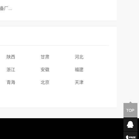
江开一个水上乐园多少钱-水上乐园设备厂家哪里好?哪家比较好-游乐园水上设备的
陕西
甘肃
河北
浙江
安徽
福建
青海
北京
天津