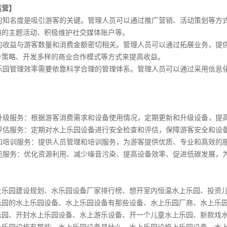
运营】
乐园的知名度是吸引游客的关键。管理人员可以通过推广营销、活动策划等
趣的主题活动、积极维护社交媒体账户等。
乐园的收益与游客数量和消费金额密切相关。管理人员可以通过拓展业务，
价策略、开发多样的商业合作模式等方式来提高收益。
水上乐园管理效率需要依靠科学合理的管理体系。管理人员可以通过采用信
】
更新升级服务：根据游客消费需求和设备使用情况，定期更新和升级设备，提
查评估服务：定期对水上乐园设备进行安全检查和评估，保障游客安全和设
管理和培训服务：提供人员管理和培训服务，为游客提供优质、专业和高效的
节能服务：优化资源利用、减少噪音污染、提高设备效率、促进低碳发展，
】
上乐园建设规划
、
水乐园设备厂家排行榜
、
想开室内恒温水上乐园
、
投资
乐园的水上乐园设备
、
水上乐园设备有那些设备
、
水上乐园厂商
、
水上乐
乐园
、
开封水上乐园设备
、
水上游乐设备
、
开一个儿童水上乐园
、
新款戏