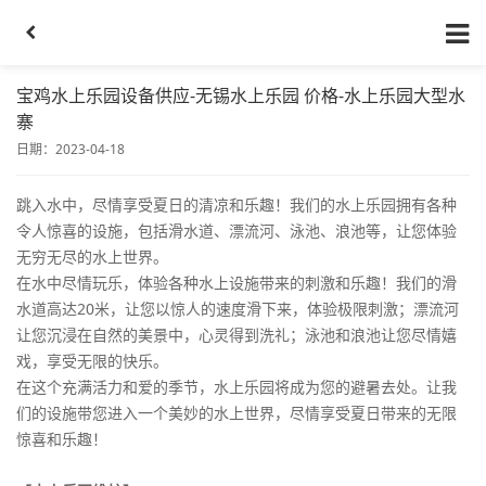
宝鸡水上乐园设备供应-无锡水上乐园 价格-水上乐园大型水
寨
日期：2023-04-18
跳入水中，尽情享受夏日的清凉和乐趣！我们的水上乐园拥有各种
令人惊喜的设施，包括滑水道、漂流河、泳池、浪池等，让您体验
无穷无尽的水上世界。
在水中尽情玩乐，体验各种水上设施带来的刺激和乐趣！我们的滑
水道高达20米，让您以惊人的速度滑下来，体验极限刺激；漂流河
让您沉浸在自然的美景中，心灵得到洗礼；泳池和浪池让您尽情嬉
戏，享受无限的快乐。
在这个充满活力和爱的季节，水上乐园将成为您的避暑去处。让我
们的设施带您进入一个美妙的水上世界，尽情享受夏日带来的无限
惊喜和乐趣！