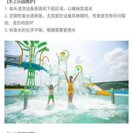
【水上乐园维护】
1. 每天清洗设备表面和下部区域，以确保其清洁
2. 定期检查水道表层，尤其是在设备高峰期时，检查是否有任何裂
纹、变形和损坏
3. 检查水的化学平衡，根据需要更换水