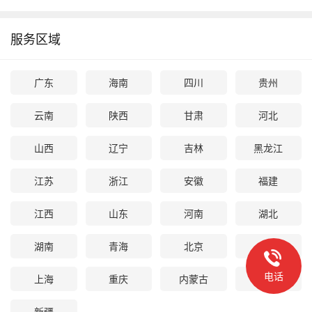
服务区域
广东
海南
四川
贵州
云南
陕西
甘肃
河北
山西
辽宁
吉林
黑龙江
江苏
浙江
安徽
福建
江西
山东
河南
湖北
湖南
青海
北京
天津
电话
上海
重庆
内蒙古
西藏
新疆